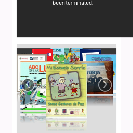
ABC licencias urbanísticas
‹
›