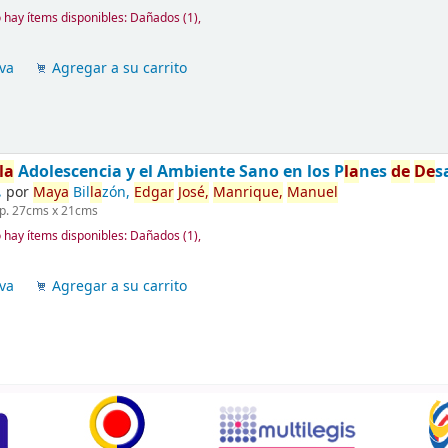
 hay ítems disponibles:
Dañados (1),
va
Agregar a su carrito
la
Adolescencia y el Ambiente Sano en los P
la
nes
de
De
s
.
por
Maya
Bil
la
zón,
Edgar
José,
Manrique,
Manuel
 p. 27cms x 21cms
 hay ítems disponibles:
Dañados (1),
va
Agregar a su carrito