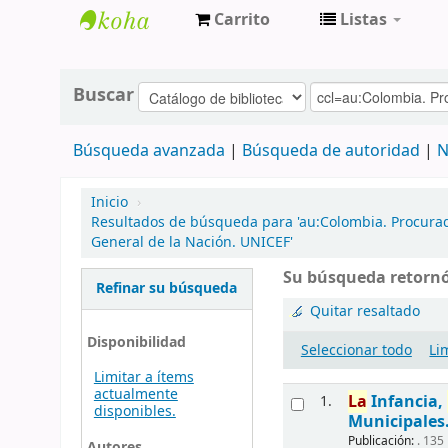
Carrito
Listas
Centro de
Documentación
Buscar
Gobernación
Búsqueda avanzada
Búsqueda de autoridad
N
de Boyacá
Inicio
›
Resultados de búsqueda para 'au:Colombia. Procurad
General de la Nación. UNICEF'
Su búsqueda retornó
Refinar su búsqueda
Quitar resaltado
Disponibilidad
Seleccionar todo
Li
Limitar a ítems
actualmente
La
Infancia,
1.
disponibles.
Municipales
Publicación:
. 135
Autores