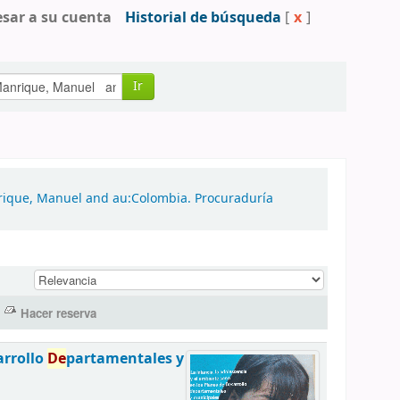
esar a su cuenta
Historial de búsqueda
[
x
]
Ir
nrique, Manuel and au:Colombia. Procuraduría
arrollo
De
partamentales y