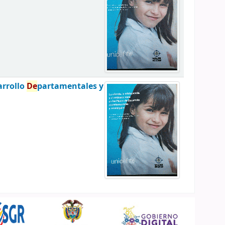
arrollo
De
partamentales y