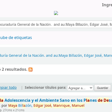
Ingr
ube de etiquetas
uría General de la Nación. and au:Maya Billazón, Edgar José, Ma
 2 resultados.
mpiar todo
|
Seleccionar títulos para:
la
Adolescencia y el Ambiente Sano en los P
la
nes
de
De
s
.
por
Maya
Bil
la
zón,
Edgar
José,
Manrique,
Manuel
 p. 27cms x 21cms