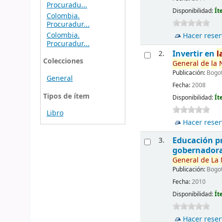
Procuradu...
Disponibilidad:
Ít
Colombia.
Procuradur...
Colombia.
Hacer reser
Procuradur...
Invertir en
l
2.
Colecciones
General
de
la
Publicación:
Bogot
General
Fecha:
2008
Tipos de ítem
Disponibilidad:
Ít
Libro
Hacer reser
Educación p
3.
gobernador
General
de
La
Publicación:
Bogot
Fecha:
2010
Disponibilidad:
Ít
Hacer reser