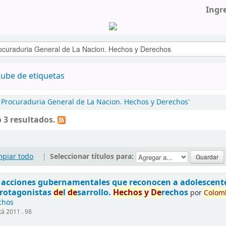
Ingr
ube de etiquetas
Procuraduria General de La Nacion. Hechos y Derechos'
 3 resultados.
mpiar todo
|
Seleccionar títulos para:
acciones gubernamentales que reconocen a adolescent
rotagonistas
de
l
de
sarrollo.
Hechos
y
De
rechos
por
Colom
chos
á 2011 . 98