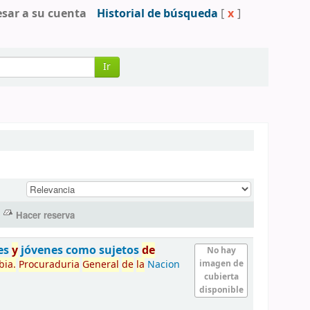
esar a su cuenta
Historial de búsqueda
[
x
]
Ir
es
y
jóvenes como sujetos
de
No hay
bia.
Procuraduria
General
de
la
Nacion
imagen de
cubierta
disponible