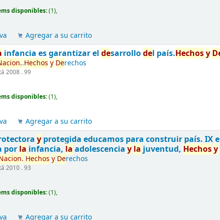
ems disponibles:
(1),
va
Agregar a su carrito
a
infancia es garantizar el
de
sarrollo
de
l país.
Hechos
y
D
Nacion.
.
Hechos
y
De
rechos
á 2008 . 99
ems disponibles:
(1),
va
Agregar a su carrito
rotectora
y
protegida educamos para construir país. IX
a por
la
infancia,
la
adolescencia
y
la
juventud,
Hechos
y
Nacion.
Hechos
y
De
rechos
á 2010 . 93
ems disponibles:
(1),
va
Agregar a su carrito