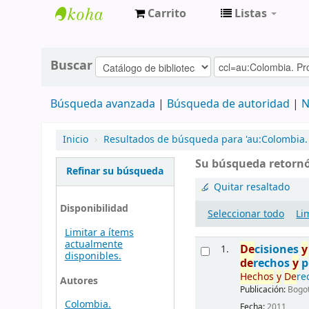
Carrito
Listas
Centro de
Documentación
Buscar
Gobernación
Búsqueda avanzada
Búsqueda de autoridad
N
de Boyacá
Inicio
›
Resultados de búsqueda para 'au:Colombia. 
Su búsqueda retornó
Refinar su búsqueda
Quitar resaltado
Disponibilidad
Seleccionar todo
Li
Limitar a ítems
actualmente
De
cisiones
y
1.
disponibles.
de
rechos
y
p
Hechos
y
De
re
Autores
Publicación:
Bogot
Colombia.
Fecha:
2011